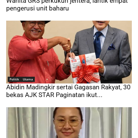
Wanita GRS perkukuh jentera, lantik empat
pengerusi unit baharu
Politik
Utama
Abidin Madingkir sertai Gagasan Rakyat, 30
bekas AJK STAR Paginatan ikut...