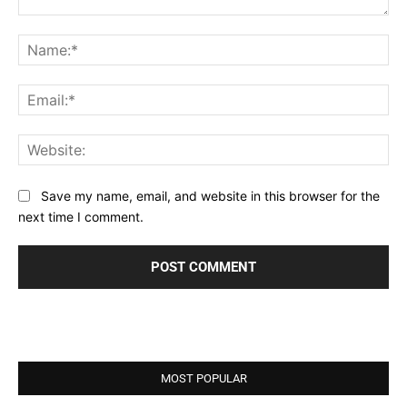
Comment:
Na
Ema
Web
Save my name, email, and website in this browser for the
next time I comment.
MOST POPULAR