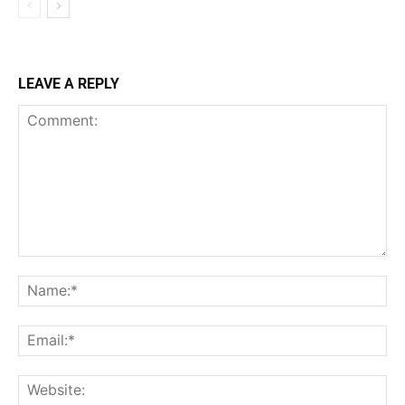
LEAVE A REPLY
Comment:
Na
Ema
Web