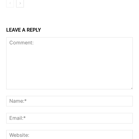
LEAVE A REPLY
Comment:
Na
Ema
Web