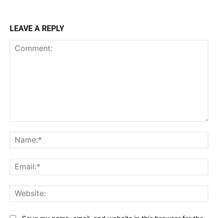
LEAVE A REPLY
Comment:
Na
Ema
Web