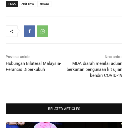
TAGS
ebit liew
skmm
Previous article
Next article
Hubungan Bilateral Malaysia-
MDA diarah menilai aduan
Perancis Diperkukuh
berkaitan pengunaan kit ujian
kendiri COVID-19
RELATED ARTICLES