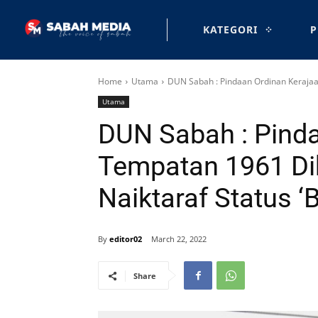
KATEGORI
P
Home
Utama
DUN Sabah : Pindaan Ordinan Kerajaa
Utama
DUN Sabah : Pind
Tempatan 1961 Di
Naiktaraf Status 
By
editor02
March 22, 2022
Share