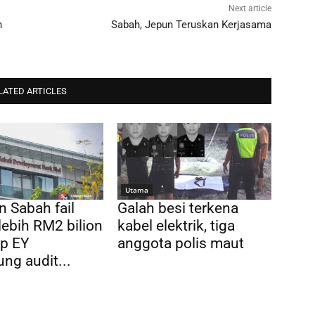
Next article
n
Sabah, Jepun Teruskan Kerjasama
LATED ARTICLES
Utama
n Sabah fail
Galah besi terkena
ebih RM2 bilion
kabel elektrik, tiga
ap EY
anggota polis maut
ng audit...