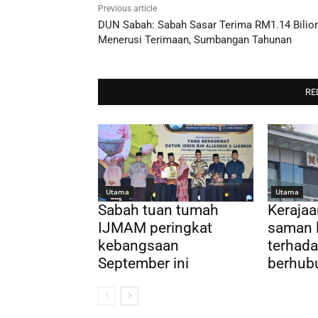
Previous article
DUN Sabah: Sabah Sasar Terima RM1.14 Bilio
Menerusi Terimaan, Sumbangan Tahunan
RE
Utama
Utama
Sabah tuan tumah
Kerajaa
IJMAM peringkat
saman l
kebangsaan
terhad
September ini
berhubu