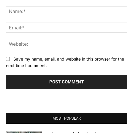
Comment:
Na
Ema
Web
Save my name, email, and website in this browser for the
next time I comment.
MOST POPULAR