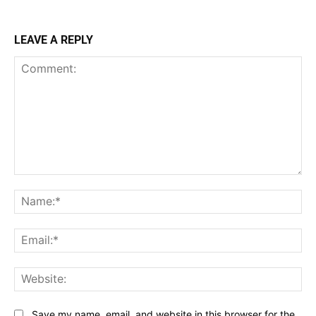
LEAVE A REPLY
Comment:
Na
Ema
Web
Save my name, email, and website in this browser for the