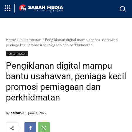
Home
Isu tempatan
Pengiklanan digital mampu bantu usahawan,
peniaga kecil promosi perniagaan dan perkhidmatan
Isu tempatan
Pengiklanan digital mampu
bantu usahawan, peniaga kecil
promosi perniagaan dan
perkhidmatan
By
editor02
June 1, 2022