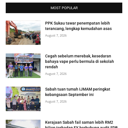
MOST POPULAR
PPK Sukau tawar penempatan lebih
terancang, lengkap kemudahan asas
August 7, 2026
Cegah sebelum merebak, kesedaran
bahaya vape perlu bermula di sekolah
rendah
August 7, 2026
Sabah tuan tumah IJMAM peringkat
kebangsaan September ini
August 7, 2026
Kerajaan Sabah fail saman lebih RM2
bilion terhadap EY berhubung audit SDB