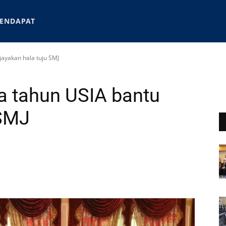
ENDAPAT
jayakan hala tuju SMJ
ga tahun USIA bantu
 SMJ