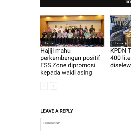
RE
Utama
Utama
Hajiji mahu
KPDN T
perkembangan positif
400 lite
ESS Zone dipromosi
disele
kepada wakil asing
LEAVE A REPLY