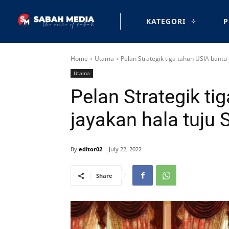
KATEGORI
P
Home
Utama
Pelan Strategik tiga tahun USIA bantu 
Utama
Pelan Strategik ti
jayakan hala tuju
By
editor02
July 22, 2022
Share