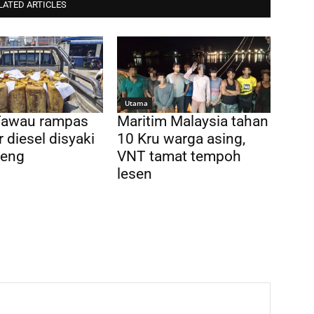
LATED ARTICLES
Utama
awau rampas
Maritim Malaysia tahan
r diesel disyaki
10 Kru warga asing,
weng
VNT tamat tempoh
lesen