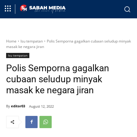
Home
Isu tempatan
Polis Semporna gagalkan cubaan seludup minyak
masak ke negara jiran
Isu tempatan
Polis Semporna gagalkan
cubaan seludup minyak
masak ke negara jiran
By
editor03
August 12, 2022