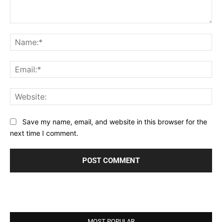
Comment:
Na
Ema
Web
Save my name, email, and website in this browser for the
next time I comment.
MOST POPULAR