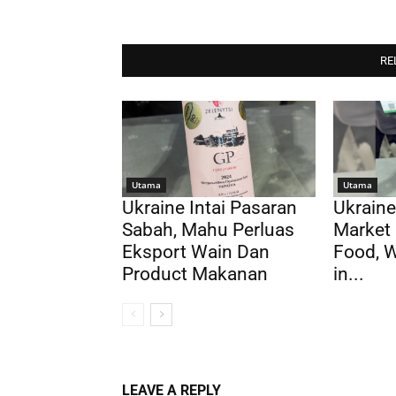
RE
Utama
Utama
Ukraine Intai Pasaran
Ukraine
Sabah, Mahu Perluas
Market 
Eksport Wain Dan
Food, 
Product Makanan
in...
LEAVE A REPLY