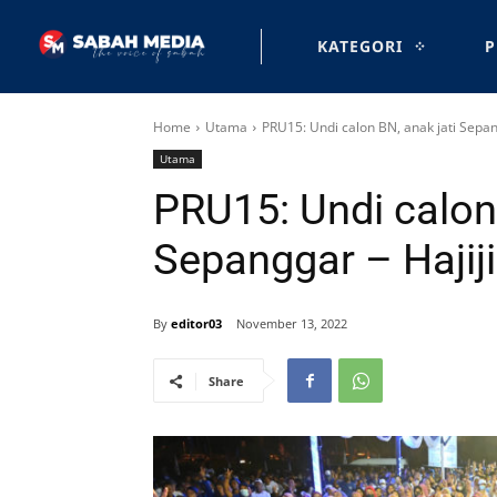
KATEGORI
P
Home
Utama
PRU15: Undi calon BN, anak jati Sepang
Utama
PRU15: Undi calon 
Sepanggar – Hajiji
By
editor03
November 13, 2022
Share