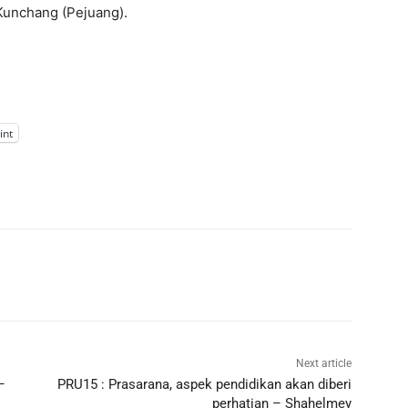
Kunchang (Pejuang).
int
Next article
–
PRU15 : Prasarana, aspek pendidikan akan diberi
perhatian – Shahelmey