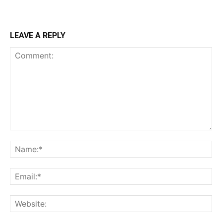
LEAVE A REPLY
Comment:
Na
Ema
Web