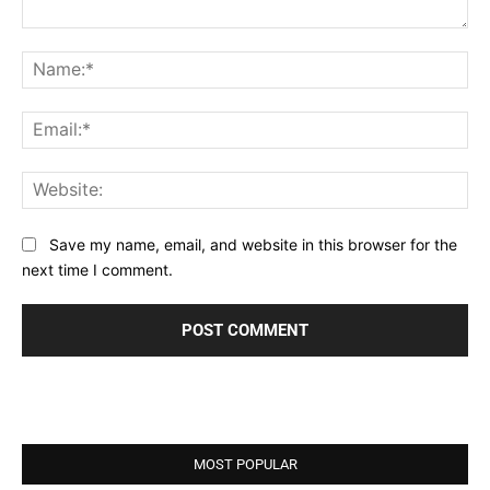
Comment:
Na
Ema
Web
Save my name, email, and website in this browser for the
next time I comment.
MOST POPULAR