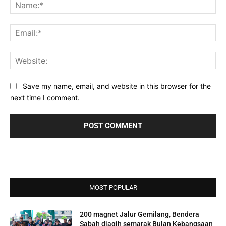
Na
Ema
Web
Save my name, email, and website in this browser for the
next time I comment.
MOST POPULAR
200 magnet Jalur Gemilang, Bendera
Sabah diagih semarak Bulan Kebangsaan