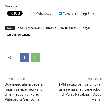
Share this:
WhatsApp
Telegram
Print
TAGS
ambil pendekatan
kemelut
politik Sabah
Tangani
tempoh bertenang
Previous article
Next article
Dua murid alami cedera
TPM setuju beri peruntukan
ringan selepas jeti yang
bina semula jeti yang roboh
dinaiki roboh di Pulau
di Pulau Pababag – Abdul
Pababag di Semporna
Manan