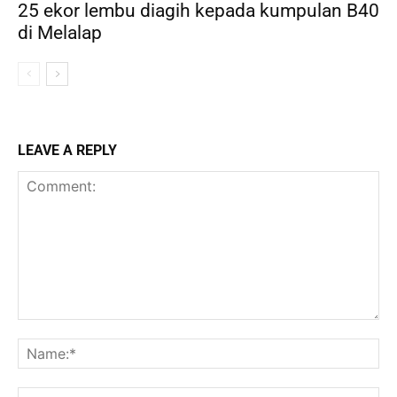
25 ekor lembu diagih kepada kumpulan B40
di Melalap
LEAVE A REPLY
Comment:
Na
Ema