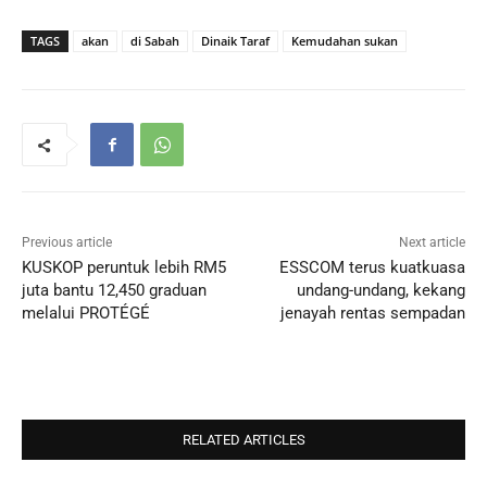
TAGS
akan
di Sabah
Dinaik Taraf
Kemudahan sukan
Previous article
Next article
KUSKOP peruntuk lebih RM5
ESSCOM terus kuatkuasa
juta bantu 12,450 graduan
undang-undang, kekang
melalui PROTÉGÉ
jenayah rentas sempadan
RELATED ARTICLES