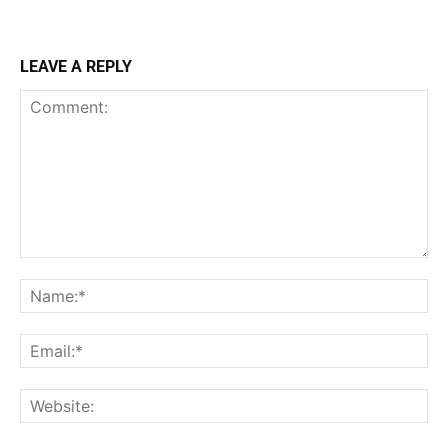
LEAVE A REPLY
Comment:
Na
Ema
Web