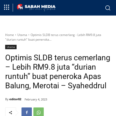
Home
Utama
Optimis SLDB terus cemerlang - Lebih RM9.8 juta
"durian runtuh" buat peneroka...
Utama
Optimis SLDB terus cemerlang
– Lebih RM9.8 juta “durian
runtuh” buat peneroka Apas
Balung, Merotai – Syaheddrul
By
editor02
February 4, 2023