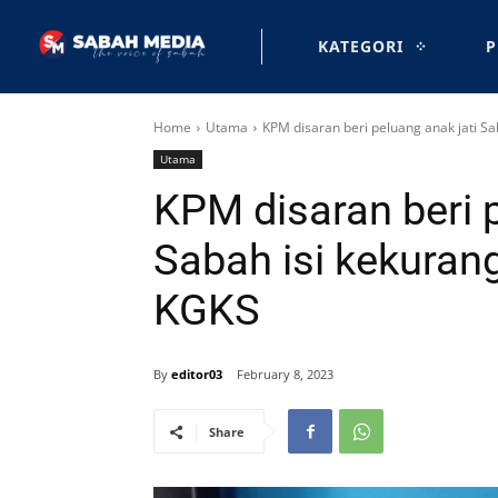
KATEGORI
P
Home
Utama
KPM disaran beri peluang anak jati Sab
Utama
KPM disaran beri p
Sabah isi kekurang
KGKS
By
editor03
February 8, 2023
Share