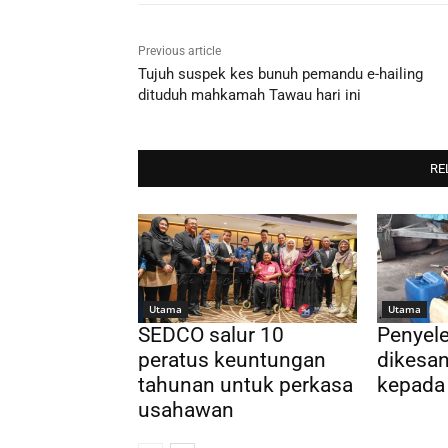
Previous article
Tujuh suspek kes bunuh pemandu e-hailing
dituduh mahkamah Tawau hari ini
RE
Utama
Utama
SEDCO salur 10
Penyel
peratus keuntungan
dikesan
tahunan untuk perkasa
kepada
usahawan