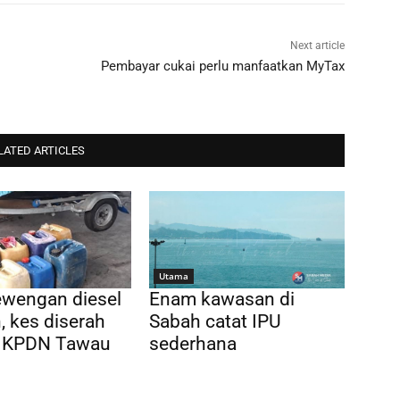
Next article
Pembayar cukai perlu manfaatkan MyTax
LATED ARTICLES
Utama
ewengan diesel
Enam kawasan di
, kes diserah
Sabah catat IPU
 KPDN Tawau
sederhana