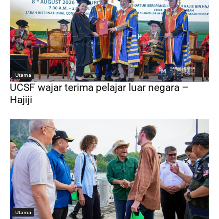
Utama
UCSF wajar terima pelajar luar negara –
Hajiji
Utama