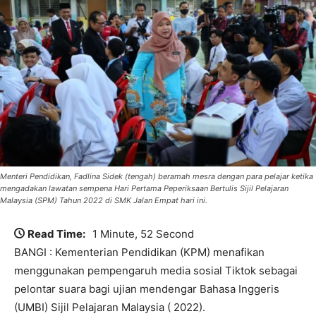
Menteri Pendidikan, Fadlina Sidek (tengah) beramah mesra dengan para pelajar ketika
mengadakan lawatan sempena Hari Pertama Peperiksaan Bertulis Sijil Pelajaran
Malaysia (SPM) Tahun 2022 di SMK Jalan Empat hari ini.
Read Time:
1 Minute, 52 Second
BANGI : Kementerian Pendidikan (KPM) menafikan
menggunakan pempengaruh media sosial Tiktok sebagai
pelontar suara bagi ujian mendengar Bahasa Inggeris
(UMBI) Sijil Pelajaran Malaysia ( 2022).