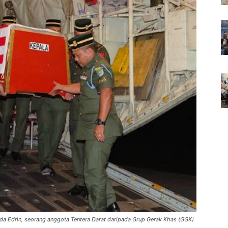
da Edrin, seorang anggota Tentera Darat daripada Grup Gerak Khas (GGK)