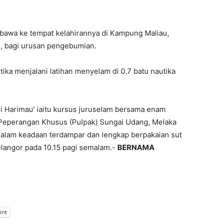
ibawa ke tempat kelahirannya di Kampung Maliau,
ni, bagi urusan pengebumian.
tika menjalani latihan menyelam di 0.7 batu nautika
ari Harimau’ iaitu kursus juruselam bersama enam
 Peperangan Khusus (Pulpak) Sungai Udang, Melaka
alam keadaan terdampar dan lengkap berpakaian sut
elangor pada 10.15 pagi semalam.-
BERNAMA
int