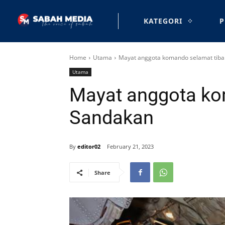
KATEGORI
P
Home
Utama
Mayat anggota komando selamat tiba
Utama
Mayat anggota ko
Sandakan
By
editor02
February 21, 2023
Share