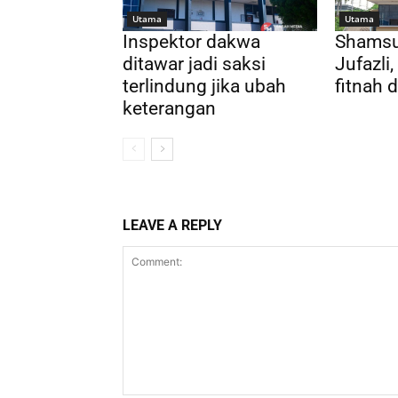
Utama
Utama
Inspektor dakwa
Shamsu
ditawar jadi saksi
Jufazli
terlindung jika ubah
fitnah 
keterangan
LEAVE A REPLY