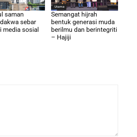
Utama
l saman
Semangat hijrah
, dakwa sebar
bentuk generasi muda
di media sosial
berilmu dan berintegriti
– Hajiji