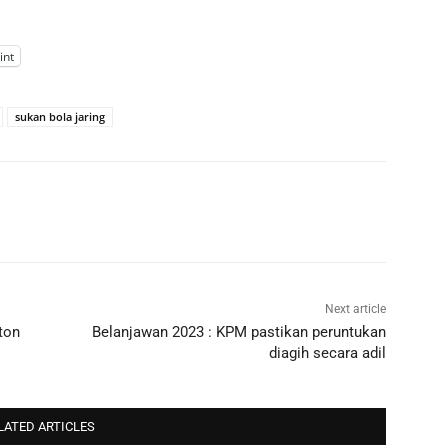
int
sukan bola jaring
Next article
ton
Belanjawan 2023 : KPM pastikan peruntukan
diagih secara adil
LATED ARTICLES