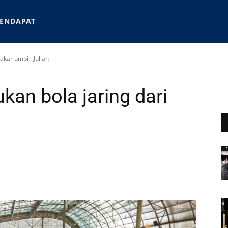
ENDAPAT
kar umbi - Juliah
an bola jaring dari
h