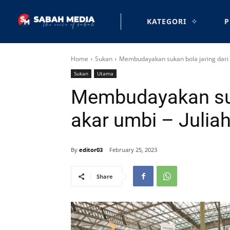
KATEGORI
P
Home
Sukan
Membudayakan sukan bola jaring dari a
Sukan
Utama
Membudayakan suk
akar umbi – Julia
By
editor03
February 25, 2023
Share