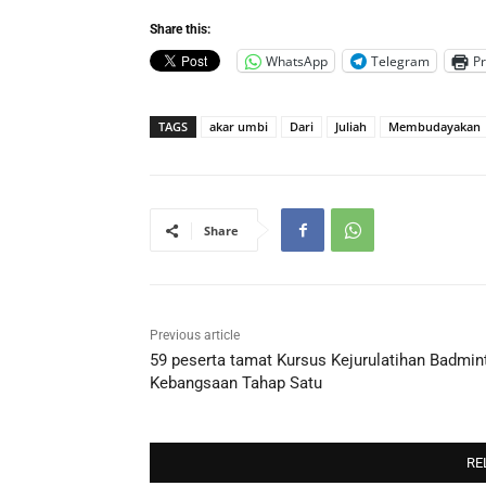
Share this:
WhatsApp
Telegram
Pr
TAGS
akar umbi
Dari
Juliah
Membudayakan
Share
Previous article
59 peserta tamat Kursus Kejurulatihan Badmin
Kebangsaan Tahap Satu
RE