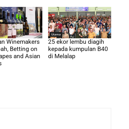
Utama
ian Winemakers
25 ekor lembu diagih
ah, Betting on
kepada kumpulan B40
apes and Asian
di Melalap
s