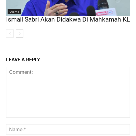
Utama
Ismail Sabri Akan Didakwa Di Mahkamah KL
LEAVE A REPLY
Comment:
Na