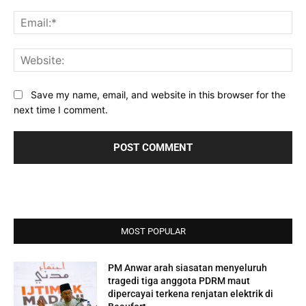
Ema
Web
Save my name, email, and website in this browser for the
next time I comment.
MOST POPULAR
PM Anwar arah siasatan menyeluruh
tragedi tiga anggota PDRM maut
dipercayai terkena renjatan elektrik di