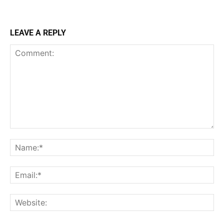
LEAVE A REPLY
Comment:
Na
Ema
Web