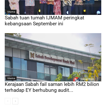
Utama
Sabah tuan tumah IJMAM peringkat
kebangsaan September ini
Utama
Kerajaan Sabah fail saman lebih RM2 bilion
terhadap EY berhubung audit...