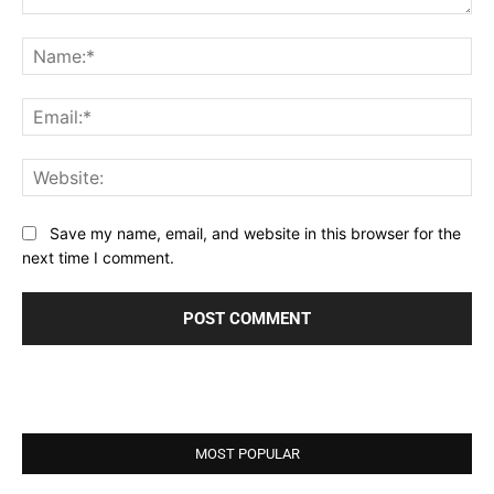
Comment:
Na
Ema
Web
Save my name, email, and website in this browser for the
next time I comment.
MOST POPULAR