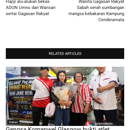
Hajiji alu-alukan bekas
Wanita Gagasan Rakyat
ADUN Umno dan Warisan
Sabah serah sumbangan
sertai Gagasan Rakyat
mangsa kebakaran Kampung
Cenderamata
RELATED ARTICLES
Sukan
Gangsa Komanwel Glasgow bukti atlet