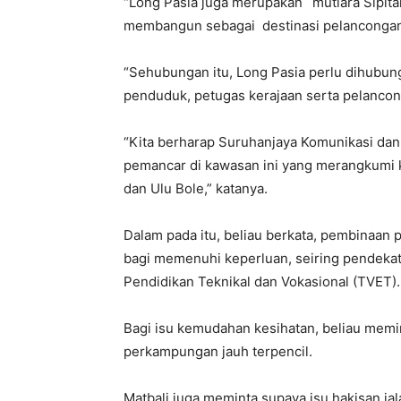
“Long Pasia juga merupakan `mutiara Sipit
membangun sebagai destinasi pelancongan
“Sehubungan itu, Long Pasia perlu dihubu
penduduk, petugas kerajaan serta pelancon
“Kita berharap Suruhanjaya Komunikasi da
pemancar di kawasan ini yang merangkumi k
dan Ulu Bole,” katanya.
Dalam pada itu, beliau berkata, pembinaan p
bagi memenuhi keperluan, seiring pendeka
Pendidikan Teknikal dan Vokasional (TVET).
Bagi isu kemudahan kesihatan, beliau memi
perkampungan jauh terpencil.
Matbali juga meminta supaya isu hakisan ja