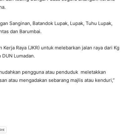
na.
 Luagan Sanginan, Batandok Lupak, Lupak, Tuhu Lupak,
intas dan Barumbai.
n Kerja Raya (JKR) untuk melebarkan jalan raya dari Kg
an DUN Lumadan.
memudahkan pengguna atau penduduk meletakkan
san atau mengadakan sebarang majlis atau kenduri,”
int