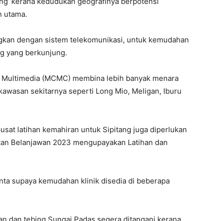
ang’ kerana kedudukan geografinya berpotensi
 utama.
ngkan dengan sistem telekomunikasi, untuk kemudahan
g yang berkunjung.
n Multimedia (MCMC) membina lebih banyak menara
awasan sekitarnya seperti Long Mio, Meligan, Iburu
usat latihan kemahiran untuk Sipitang juga diperlukan
tan Belanjawan 2023 mengupayakan Latihan dan
nta supaya kemudahan klinik disedia di beberapa
lan dan tebing Sungai Padas segera ditangani kerana