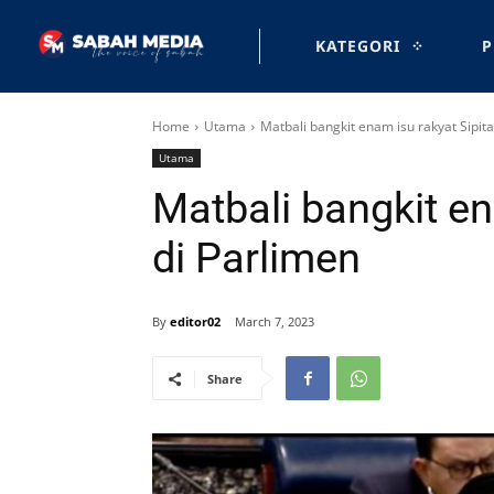
KATEGORI
P
Home
Utama
Matbali bangkit enam isu rakyat Sipit
Utama
Matbali bangkit en
di Parlimen
By
editor02
March 7, 2023
Share