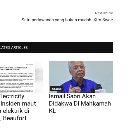
Next article
Satu perlawanan yang bukan mudah -Kim Swee
LATED ARTICLES
Utama
lectricity
Ismail Sabri Akan
 insiden maut
Didakwa Di Mahkamah
 elektrik di
KL
 Beaufort