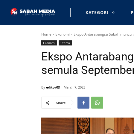
KATEGORI
P
Home
Ekonomi
Ekspo Antarabangsa Sabah muncul 
Ekonomi
Utama
Ekspo Antarabang
semula September 
By
editor03
March 7, 2023
Share