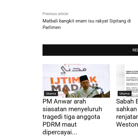
Previous article
Matbali bangkit enam isu rakyat Sipitang di
Parlimen
RE
Utama
Utama
PM Anwar arah
Sabah E
siasatan menyeluruh
sahkan
tragedi tiga anggota
renjatan
PDRM maut
Weston,
dipercayai...