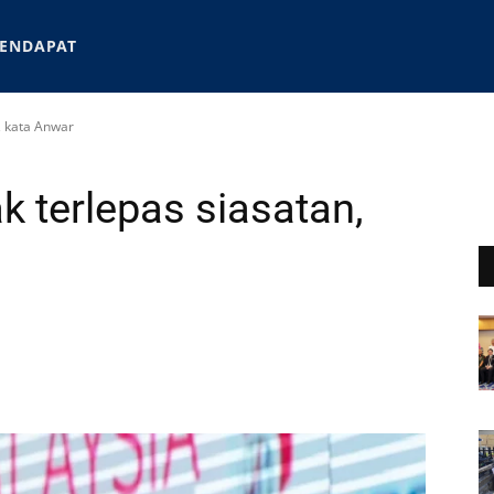
ENDAPAT
n, kata Anwar
ak terlepas siasatan,