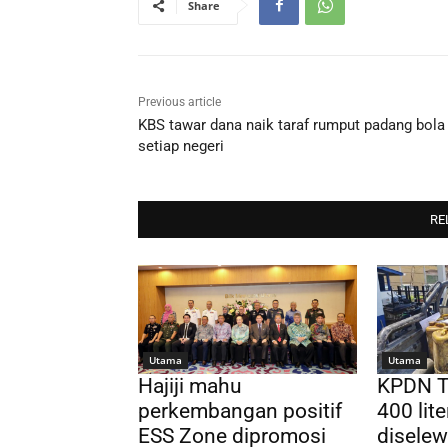
Share
Previous article
KBS tawar dana naik taraf rumput padang bola 
setiap negeri
RE
Utama
Utama
Hajiji mahu
KPDN T
perkembangan positif
400 lite
ESS Zone dipromosi
disele