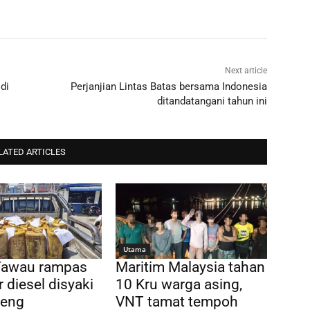
Next article
di
Perjanjian Lintas Batas bersama Indonesia
ditandatangani tahun ini
LATED ARTICLES
Utama
awau rampas
Maritim Malaysia tahan
r diesel disyaki
10 Kru warga asing,
weng
VNT tamat tempoh