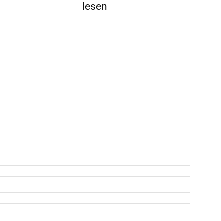
lesen
Name:*
Email:*