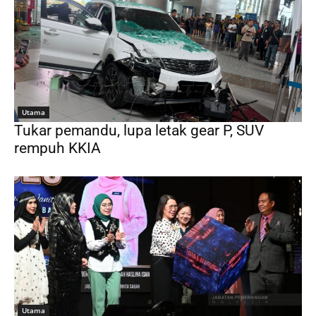
Utama
Tukar pemandu, lupa letak gear P, SUV
rempuh KKIA
Utama