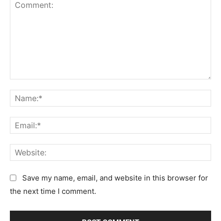
C
N
o
a
m
m
E
m
e
m
e
:
a
n
W
*
i
t
e
l
:
b
Save my name, email, and website in this browser for
:
s
the next time I comment.
*
i
t