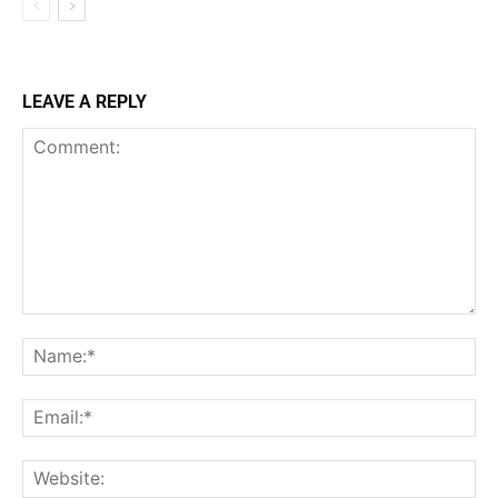
LEAVE A REPLY
Comment:
Na
Ema
Web