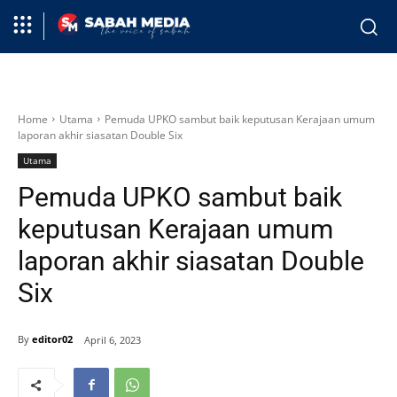
Home
Utama
Pemuda UPKO sambut baik keputusan Kerajaan umum
laporan akhir siasatan Double Six
Utama
Pemuda UPKO sambut baik
keputusan Kerajaan umum
laporan akhir siasatan Double
Six
By
editor02
April 6, 2023