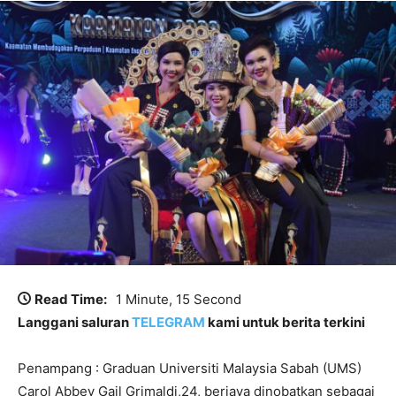
Read Time:
1 Minute, 15 Second
Langgani saluran
TELEGRAM
kami untuk berita terkini
Penampang : Graduan Universiti Malaysia Sabah (UMS)
Carol Abbey Gail Grimaldi,24, berjaya dinobatkan sebagai