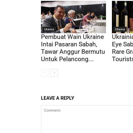
Utama
Utama
Pembuat Wain Ukraine
Ukrain
Intai Pasaran Sabah,
Eye Sab
Tawar Anggur Bermutu
Rare Gr
Untuk Pelancong...
Tourist
LEAVE A REPLY