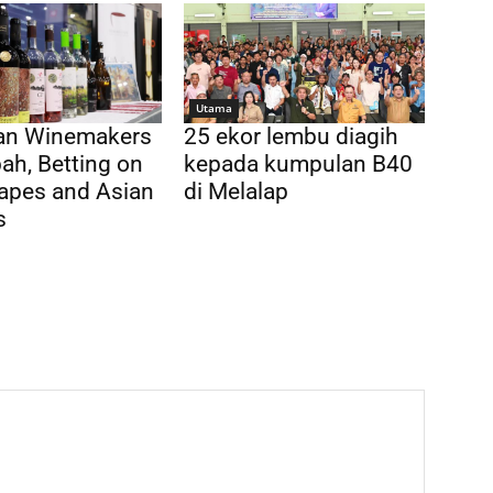
Utama
ian Winemakers
25 ekor lembu diagih
ah, Betting on
kepada kumpulan B40
apes and Asian
di Melalap
s