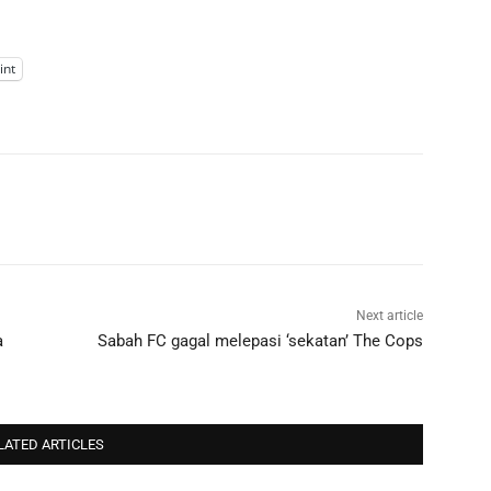
int
Next article
a
Sabah FC gagal melepasi ‘sekatan’ The Cops
LATED ARTICLES