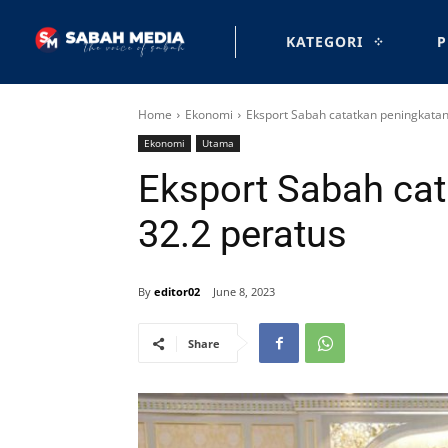
KATEGORI
P
Home
Ekonomi
Eksport Sabah catatkan peningkatan
Ekonomi
Utama
Eksport Sabah cat
32.2 peratus
By
editor02
June 8, 2023
Share