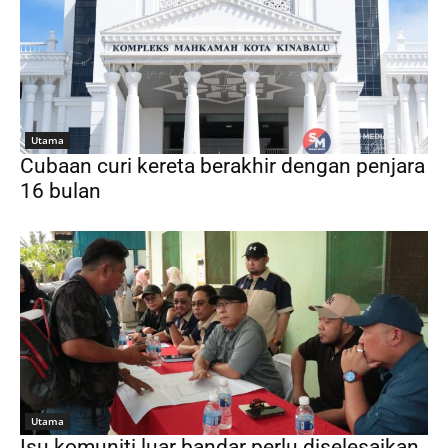
Utama
Cubaan curi kereta berakhir dengan penjara
16 bulan
Utama
Isu komuniti luar bandar perlu diselesaikan