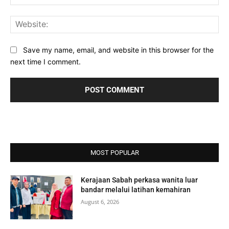
Web
Save my name, email, and website in this browser for the
next time I comment.
MOST POPULAR
Kerajaan Sabah perkasa wanita luar
bandar melalui latihan kemahiran
August 6, 2026