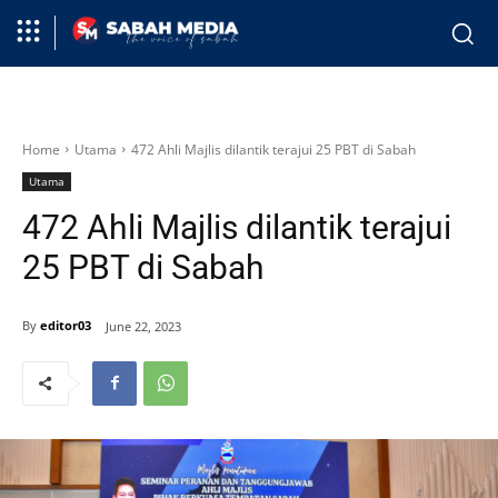
Home
Utama
472 Ahli Majlis dilantik terajui 25 PBT di Sabah
Utama
472 Ahli Majlis dilantik terajui
25 PBT di Sabah
By
editor03
June 22, 2023