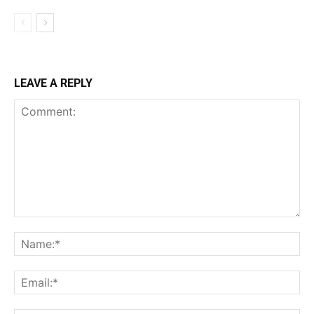
LEAVE A REPLY
Comment:
Na
Ema