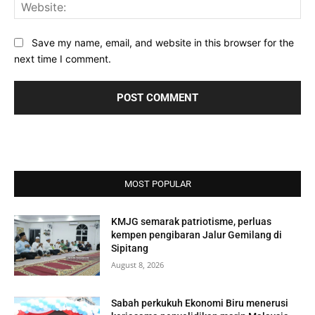
Web
Save my name, email, and website in this browser for the
next time I comment.
MOST POPULAR
KMJG semarak patriotisme, perluas
kempen pengibaran Jalur Gemilang di
Sipitang
August 8, 2026
Sabah perkukuh Ekonomi Biru menerusi