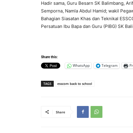
Hadir sama, Guru Besarn SK Balimbang, Ar
Semporna, Namla Abdul Hamid; wakil Pegaw
Bahagian Siasatan Khas dan Teknikal ESSC
Persatuan Ibu Bapa dan Guru (PIBG) SK Bal
Share this:
WhatsApp
Telegram
Pr
TAGS
esscom back to school
Share