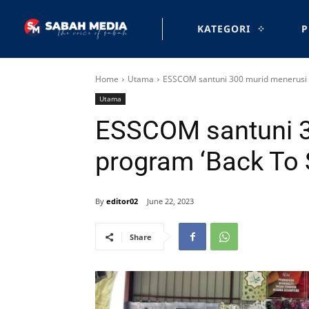
KATEGORI
P
Home
Utama
ESSCOM santuni 300 murid menerusi 
Utama
ESSCOM santuni 3
program ‘Back To 
By
editor02
June 22, 2023
Share