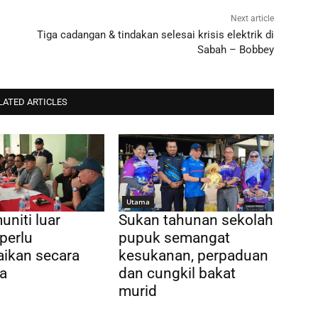
Next article
Tiga cadangan & tindakan selesai krisis elektrik di
Sabah – Bobbey
LATED ARTICLES
Utama
uniti luar
Sukan tahunan sekolah
perlu
pupuk semangat
aikan secara
kesukanan, perpaduan
a
dan cungkil bakat
murid