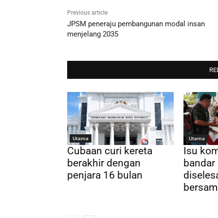
Previous article
JPSM peneraju pembangunan modal insan
menjelang 2035
RE
Utama
Utama
Cubaan curi kereta
Isu kom
berakhir dengan
bandar 
penjara 16 bulan
diseles
bersam