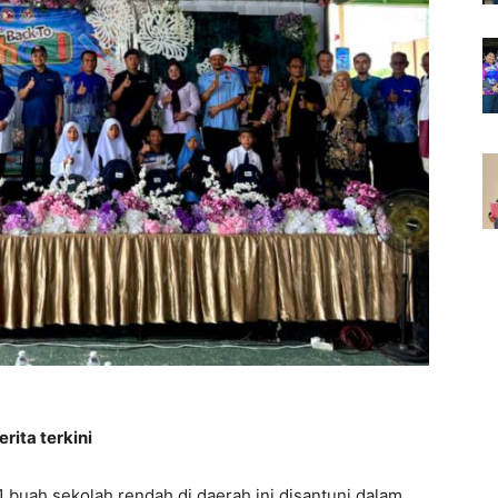
rita terkini
 buah sekolah rendah di daerah ini disantuni dalam