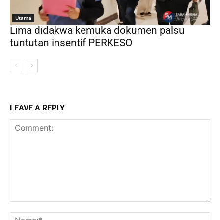
Utama
Lima didakwa kemuka dokumen palsu
tuntutan insentif PERKESO
LEAVE A REPLY
Comment:
Na