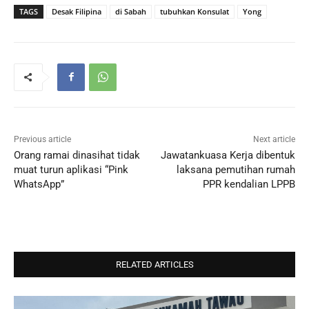
TAGS
Desak Filipina
di Sabah
tubuhkan Konsulat
Yong
Previous article
Next article
Orang ramai dinasihat tidak
Jawatankuasa Kerja dibentuk
muat turun aplikasi “Pink
laksana pemutihan rumah
WhatsApp”
PPR kendalian LPPB
RELATED ARTICLES