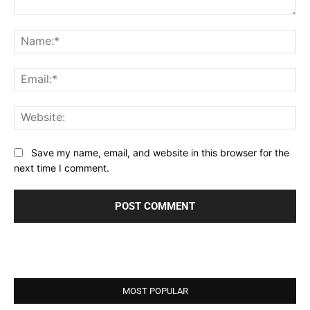
Comment:
Na
Ema
Web
Save my name, email, and website in this browser for the
next time I comment.
MOST POPULAR