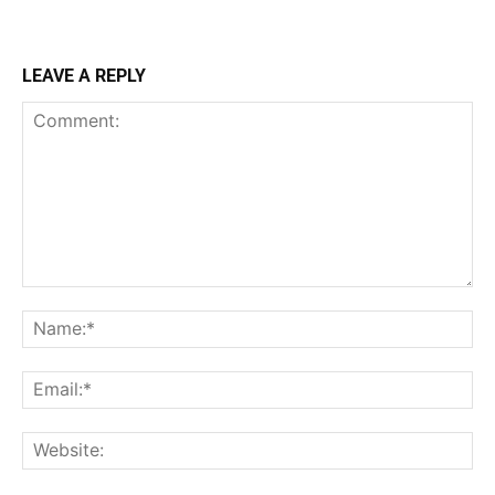
LEAVE A REPLY
Comment:
Na
Ema
Web