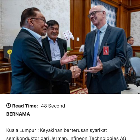
Read Time:
48 Second
BERNAMA
Kuala Lumpur : Keyakinan berterusan syarikat
semikonduktor dari Jerman, Infineon Technologies AG