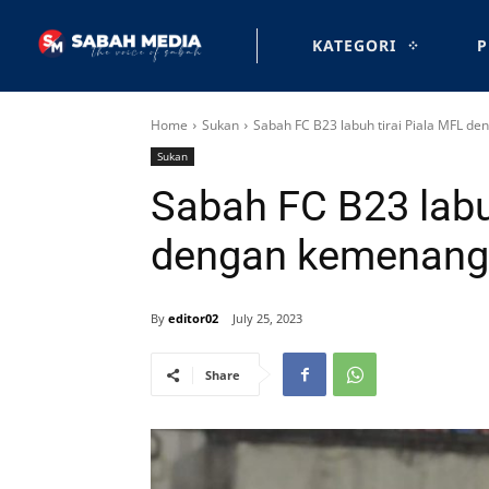
KATEGORI
P
Home
Sukan
Sabah FC B23 labuh tirai Piala MFL 
Sukan
Sabah FC B23 labu
dengan kemenan
By
editor02
July 25, 2023
Share