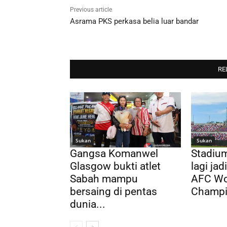
Previous article
Asrama PKS perkasa belia luar bandar
RE
Sukan
Sukan
Gangsa Komanwel
Stadium
Glasgow bukti atlet
lagi ja
Sabah mampu
AFC Wo
bersaing di pentas
Champi
dunia...