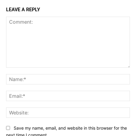
LEAVE A REPLY
Comment:
Na
Ema
Web
Save my name, email, and website in this browser for the
next time I comment.