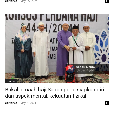
editor02
-
May 25, 2024
0
Utama
Bakal jemaah haji Sabah perlu siapkan diri
dari aspek mental, kekuatan fizikal
editor02
-
May 4, 2024
0