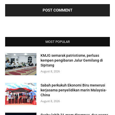
MOST POPULAR
KMJG semarak patriotisme, perluas
kempen pengibaran Jalur Gemilang di
Sipitang
August 8, 2026
Sabah perkukuh Ekonomi Biru menerusi
kerjasama penyelidikan marin Malaysia-
China
August 8, 2026
Syabu lebih 31 gram dirampas, dua warga