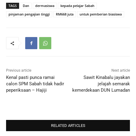
TAGS
Dan
dermasiswa
kepada pelajar Sabah
pinjaman pengajian tinggi
RM668 juta
untuk pemberian biasiswa
Previous article
Next article
Kenal pasti punca ramai
Sawit Kinabalu jayakan
calon SPM Sabah tidak hadir
jelajah semarak
peperiksaan – Hajiji
kemerdekaan DUN Lumadan
RELATED ARTICLES