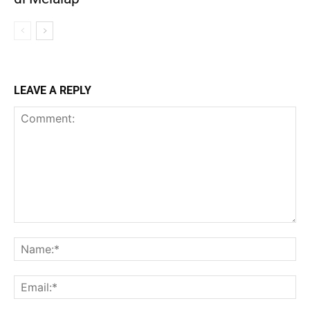
LEAVE A REPLY
Comment:
Na
Ema