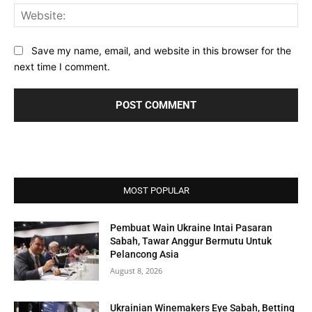
Web
Save my name, email, and website in this browser for the
next time I comment.
MOST POPULAR
Pembuat Wain Ukraine Intai Pasaran
Sabah, Tawar Anggur Bermutu Untuk
Pelancong Asia
August 8, 2026
Ukrainian Winemakers Eye Sabah, Betting