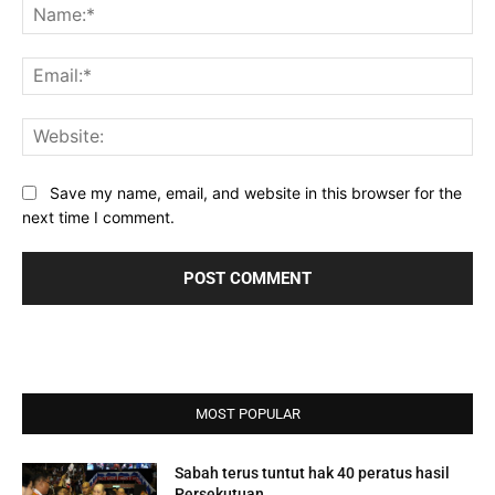
Na
Ema
Web
Save my name, email, and website in this browser for the
next time I comment.
MOST POPULAR
Sabah terus tuntut hak 40 peratus hasil
Persekutuan